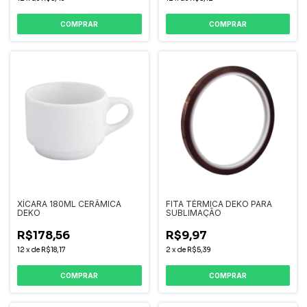
COMPRAR
COMPRAR
XÍCARA 180ML CERÂMICA
FITA TÉRMICA DEKO PARA
DEKO
SUBLIMAÇÃO
R$178,56
R$9,97
12
x
de
R$18,17
2
x
de
R$5,39
COMPRAR
COMPRAR