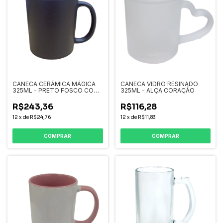
CANECA CERÂMICA MÁGICA
CANECA VIDRO RESINADO
325ML - PRETO FOSCO COM
325ML - ALÇA CORAÇÃO
INTERNO BRANCO
R$243,36
R$116,28
12
x
de
R$24,76
12
x
de
R$11,83
COMPRAR
COMPRAR