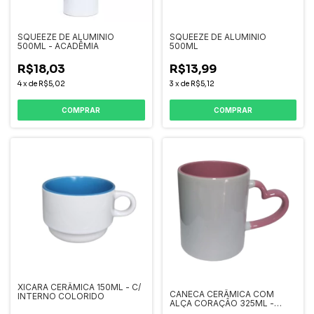
SQUEEZE DE ALUMINIO
SQUEEZE DE ALUMINIO
500ML - ACADÊMIA
500ML
R$18,03
R$13,99
4
x
de
R$5,02
3
x
de
R$5,12
COMPRAR
COMPRAR
XICARA CERÂMICA 150ML - C/
CANECA CERÂMICA COM
INTERNO COLORIDO
ALÇA CORAÇÃO 325ML -
BRANCA COM INTERNO E