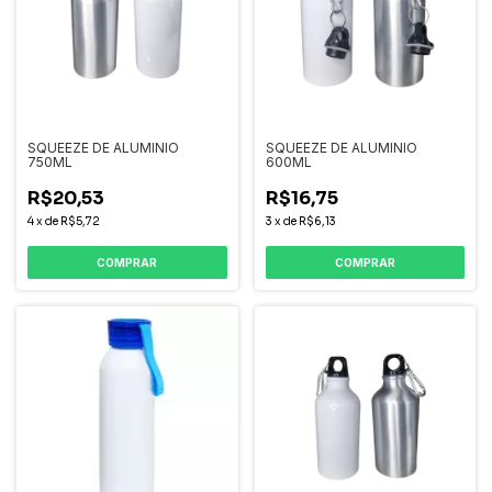
SQUEEZE DE ALUMINIO
SQUEEZE DE ALUMINIO
750ML
600ML
R$20,53
R$16,75
4
x
de
R$5,72
3
x
de
R$6,13
COMPRAR
COMPRAR