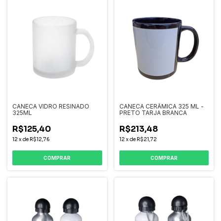
CANECA VIDRO RESINADO
CANECA CERÂMICA 325 ML -
325ML
PRETO TARJA BRANCA
R$125,40
R$213,48
12
x
de
R$12,76
12
x
de
R$21,72
COMPRAR
COMPRAR