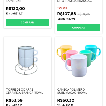
177ML JKB
DE CERÂMICA BRANCA
CLASSE AAA Live Premium
R$120,00
-
6
%
OFF
R$107,88
12
x
de
R$12,21
R$114,35
12
x
de
R$10,98
COMPRAR
COMPRAR
TORRE DE XÍCARAS
CANECA POLÍMERO
CERÂMICA BRANCA 150ML
SUBLIMAÇÃO 400ML
R$53,39
R$50,30
12
x
de
R$5,43
12
x
de
R$5,12