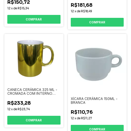
R$150,72
ALÇA COLORIDA
R$181,68
12
x
de
R$15,34
12
x
de
R$18,49
COMPRAR
COMPRAR
CANECA CERÂMICA 325 ML -
CROMADA COM INTERNO
BRANCO
XÍCARA CERÂMICA 150ML -
R$233,28
BRANCA
12
x
de
R$23,74
R$110,76
12
x
de
R$11,27
COMPRAR
COMPRAR