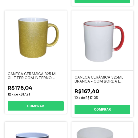
CANECA CERÂMICA 325 ML -
CANECA CERÂMICA 325ML
GLITTER COM INTERNO
BRANCA - COM BORDA E
BRANCO
ALÇA COLORIDA
R$176,04
R$167,40
12
x
de
R$17,91
12
x
de
R$17,03
COMPRAR
COMPRAR