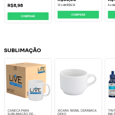
R$8,98
12
x
de
R$5,12
4
x
d
COMPRAR
COMPRAR
SUBLIMAÇÃO
CANECA PARA
XÍCARA 180ML CERÂMICA
TIN
SUBLIMAÇÃO DE
DEKO
INK