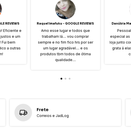
GLE REVIEWS
Raquel Imafuku - GOOGLE REVIEWS
Danúbia Ma
! Eficiente e
Amo esse lugar e todos que
Pessoal
 justos e um
trabalham lá.... vou comprar
especial as
e! Fui bem
sempre e no fim fico hrs por ser
loja junto 
dico a outras
um lugar agradável.... e os
grata á el
m!
produtos tbm todos de ótima
c
qualidade....
Frete
Correios e JadLog