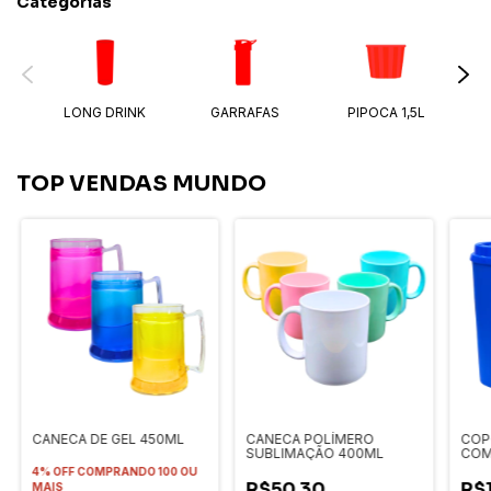
Categorias
LONG DRINK
GARRAFAS
PIPOCA 1,5L
TOP VENDAS MUNDO
CANECA DE GEL 450ML
CANECA POLÍMERO
COPO
SUBLIMAÇÃO 400ML
COM
4% OFF
COMPRANDO 100 OU
R$50,30
R$
MAIS